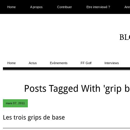
Home
A propos
Contribuer
Etre interviewé ?
Ann
Home
Actus
Evènements
FF Golf
Interviews
mars 07, 2011