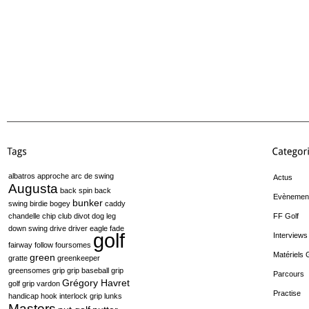
albatros
approche
arc de swing
Actus
Augusta
back spin
back
Evènemen
bunker
swing
birdie
bogey
caddy
chandelle
chip
club
divot
dog leg
FF Golf
down swing
drive
driver
eagle
fade
golf
Interviews
fairway
follow
foursomes
Matériels 
green
gratte
greenkeeper
greensomes
grip
grip baseball
grip
Parcours
Grégory Havret
golf
grip vardon
Practise
handicap
hook
interlock grip
lunks
Masters