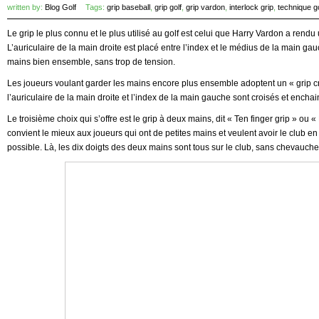
written by:
Blog Golf
Tags:
grip baseball
,
grip golf
,
grip vardon
,
interlock grip
,
technique go
Le grip le plus connu et le plus utilisé au golf est celui que Harry Vardon a rendu
L’auriculaire de la main droite est placé entre l’index et le médius de la main ga
mains bien ensemble, sans trop de tension.
Les joueurs voulant garder les mains encore plus ensemble adoptent un « grip cr
l’auriculaire de la main droite et l’index de la main gauche sont croisés et encha
Le troisième choix qui s’offre est le grip à deux mains, dit « Ten finger grip » ou «
convient le mieux aux joueurs qui ont de petites mains et veulent avoir le club 
possible. Là, les dix doigts des deux mains sont tous sur le club, sans chevauch