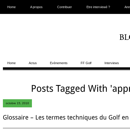
Home
A propos
Contribuer
Etre interviewé ?
Ann
Home
Actus
Evènements
FF Golf
Interviews
octobre 15, 2010