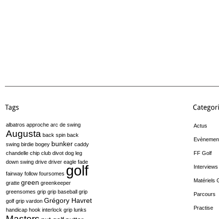
albatros
approche
arc de swing
Actus
Augusta
back spin
back
Evènemen
bunker
swing
birdie
bogey
caddy
chandelle
chip
club
divot
dog leg
FF Golf
down swing
drive
driver
eagle
fade
golf
Interviews
fairway
follow
foursomes
Matériels 
green
gratte
greenkeeper
greensomes
grip
grip baseball
grip
Parcours
Grégory Havret
golf
grip vardon
Practise
handicap
hook
interlock grip
lunks
Masters