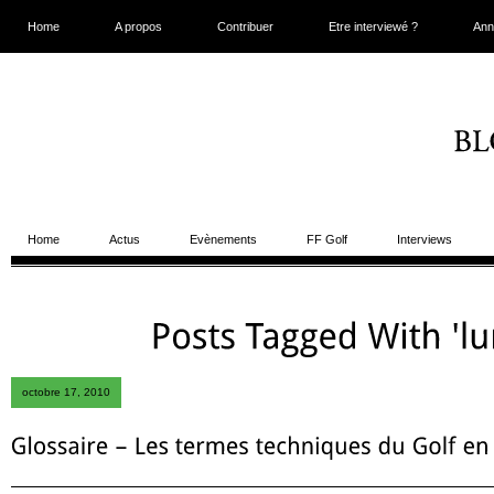
Home
A propos
Contribuer
Etre interviewé ?
Ann
Home
Actus
Evènements
FF Golf
Interviews
octobre 17, 2010