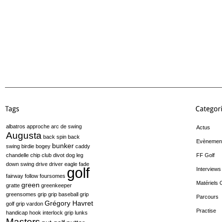
albatros
approche
arc de swing
Actus
Augusta
back spin
back
Evènemen
bunker
swing
birdie
bogey
caddy
chandelle
chip
club
divot
dog leg
FF Golf
down swing
drive
driver
eagle
fade
golf
Interviews
fairway
follow
foursomes
Matériels 
green
gratte
greenkeeper
greensomes
grip
grip baseball
grip
Parcours
Grégory Havret
golf
grip vardon
Practise
handicap
hook
interlock grip
lunks
Masters