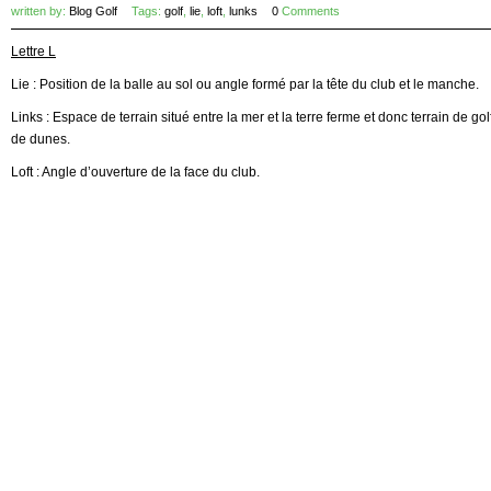
written by:
Blog Golf
Tags:
golf
,
lie
,
loft
,
lunks
0
Comments
Lettre L
Lie : Position de la balle au sol ou angle formé par la tête du club et le manche.
Links : Espace de terrain situé entre la mer et la terre ferme et donc terrain de go
de dunes.
Loft : Angle d’ouverture de la face du club.