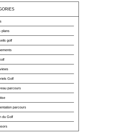
GORIES
s
 plans
eils golf
nements
olf
rviews
riels Golf
eau parcours
tise
entation parcours
n du Golf
nsors