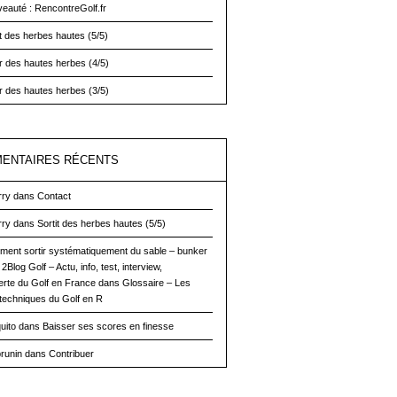
eauté : RencontreGolf.fr
it des herbes hautes (5/5)
ir des hautes herbes (4/5)
ir des hautes herbes (3/5)
ENTAIRES RÉCENTS
rry
dans
Contact
rry
dans
Sortit des herbes hautes (5/5)
ent sortir systématiquement du sable – bunker
 2Blog Golf – Actu, info, test, interview,
rte du Golf en France
dans
Glossaire – Les
techniques du Golf en R
uito dans
Baisser ses scores en finesse
brunin
dans
Contribuer