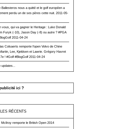
 Ballesteros nous a quitté et le golf européen a
ement perdu un de ses pères cette nuit.
2011-05-
n vous, qui va gagner le Heritage : Luke Donald
Jim Furyk (-10), Jason Day (-8) ou autre ? #
PGA
BlogGolf
2011-04-24
las Colsaerts remporte l'open Volvo de Chine
Martin, Lee, Kjeldsen et Lawrie. Grégory Havret
7e ! #
Golf
#BlogGolf
2011-04-24
 updates...
publicité ici ?
CLES RÉCENTS
 McIlroy remporte le British Open 2014