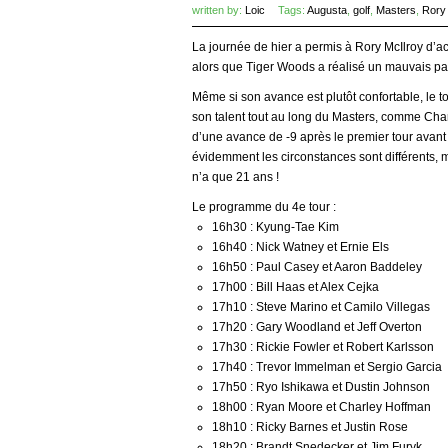
written by:
Loic
Tags:
Augusta
,
golf
,
Masters
,
Rory 
La journée de hier a permis à Rory McIlroy d’a
alors que Tiger Woods a réalisé un mauvais parc
Même si son avance est plutôt confortable, le t
son talent tout au long du Masters, comme Char
d’une avance de -9 après le premier tour avant 
évidemment les circonstances sont différents, m
n’a que 21 ans !
Le programme du 4e tour :
16h30 : Kyung-Tae Kim
16h40 : Nick Watney et Ernie Els
16h50 : Paul Casey et Aaron Baddeley
17h00 : Bill Haas et Alex Cejka
17h10 : Steve Marino et Camilo Villegas
17h20 : Gary Woodland et Jeff Overton
17h30 : Rickie Fowler et Robert Karlsson
17h40 : Trevor Immelman et Sergio Garcia
17h50 : Ryo Ishikawa et Dustin Johnson
18h00 : Ryan Moore et Charley Hoffman
18h10 : Ricky Barnes et Justin Rose
18h20 : Brandt Snedecker et Jim Furyk