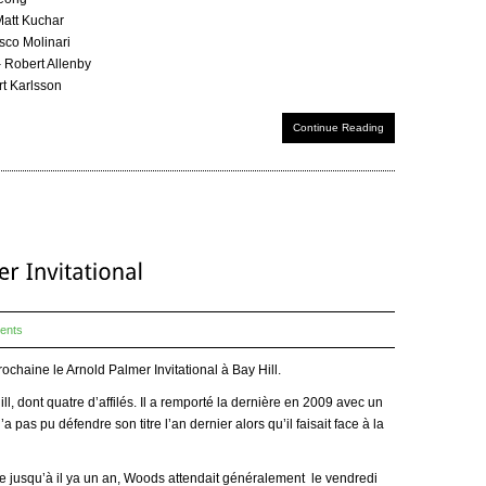
att Kuchar
sco Molinari
 Robert Allenby
rt Karlsson
Continue Reading
ents
rochaine le Arnold Palmer Invitational à Bay Hill.
l, dont quatre d’affilés. Il a remporté la dernière en 2009 avec un
’a pas pu défendre son titre l’an dernier alors qu’il faisait face à la
 jusqu’à il ya un an, Woods attendait généralement le vendredi