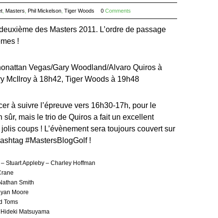
t
,
Masters
,
Phil Mickelson
,
Tiger Woods
0
Comments
e deuxième des Masters 2011. L’ordre de passage
êmes !
Jhonattan Vegas/Gary Woodland/Alvaro Quiros à
y McIlroy à 18h42, Tiger Woods à 19h48
r à suivre l’épreuve vers 16h30-17h, pour le
sûr, mais le trio de Quiros a fait un excellent
 jolis coups ! L’évènement sera toujours couvert sur
e hashtag #MastersBlogGolf !
 – Stuart Appleby – Charley Hoffman
Crane
 Nathan Smith
Ryan Moore
id Toms
– Hideki Matsuyama