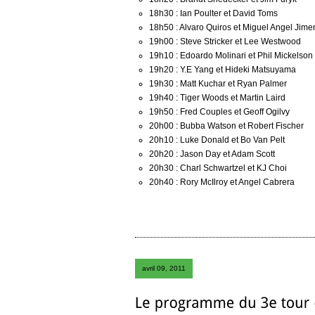
18h30 : Ian Poulter et David Toms
18h50 : Alvaro Quiros et Miguel Angel Jim
19h00 : Steve Stricker et Lee Westwood
19h10 : Edoardo Molinari et Phil Mickelson
19h20 : Y.E Yang et Hideki Matsuyama
19h30 : Matt Kuchar et Ryan Palmer
19h40 : Tiger Woods et Martin Laird
19h50 : Fred Couples et Geoff Ogilvy
20h00 : Bubba Watson et Robert Fischer
20h10 : Luke Donald et Bo Van Pelt
20h20 : Jason Day et Adam Scott
20h30 : Charl Schwartzel et KJ Choi
20h40 : Rory McIlroy et Angel Cabrera
avril 09, 2011