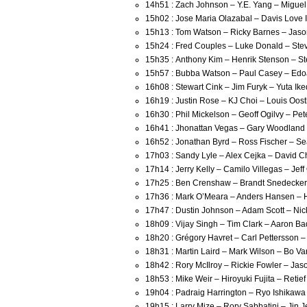
14h51 : Zach Johnson – Y.E. Yang – Migue
15h02 : Jose Maria Olazabal – Davis Love I
15h13 : Tom Watson – Ricky Barnes – Jas
15h24 : Fred Couples – Luke Donald – Stev
15h35 : Anthony Kim – Henrik Stenson – S
15h57 : Bubba Watson – Paul Casey – Edo
16h08 : Stewart Cink – Jim Furyk – Yuta Ik
16h19 : Justin Rose – KJ Choi – Louis Oos
16h30 : Phil Mickelson – Geoff Ogilvy – Pet
16h41 : Jhonattan Vegas – Gary Woodland 
16h52 : Jonathan Byrd – Ross Fischer – Se
17h03 : Sandy Lyle – Alex Cejka – David 
17h14 : Jerry Kelly – Camilo Villegas – Jeff
17h25 : Ben Crenshaw – Brandt Snedecker
17h36 : Mark O’Meara – Anders Hansen – 
17h47 : Dustin Johnson – Adam Scott – Ni
18h09 : Vijay Singh – Tim Clark – Aaron B
18h20 : Grégory Havret – Carl Pettersson 
18h31 : Martin Laird – Mark Wilson – Bo Va
18h42 : Rory McIlroy – Rickie Fowler – Ja
18h53 : Mike Weir – Hiroyuki Fujita – Reti
19h04 : Padraig Harrington – Ryo Ishikawa 
19h15 : Larry Mize – Rory Sabbatini – Jin 