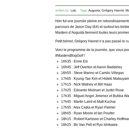
written by:
Loic
Tags:
Augusta
,
Grégory Havret
,
Ma
Hier fut une journée pleine en rebondissements 
parcours de Jason Day (64) et surtout les bird
Masters d’Augusta tiennent toutes leurs promes
Petit bémol, Grégory Havret n’a pas passé le c
Voici le programme de la journée, que vous pour
#MastersBlogGolf !
16h35 : Ernie Els
16h45 : Jeff Overton et Aaron Baddeley
16h55 : Steve Marino et Camilo Villegas
17h05 : Kyung-Tae Kim et Hideki Matsuya
17h15 : Nick Watney et Bill Haas
17h25 : Edoardo Molinari et Justin Rose
17h35 : Miguel Angel Jimenez et Bubba W
17h45 : Martin Laird et Matt Kuchar
17h55 : Alex Cejka et Ryan Palmer
18h05 : Ryan Moore et Ian Poulter
18h15 : Robert Karlsson et Charley Hoffma
18h25 : Bo Van Pelt et Ryo Ishikawa