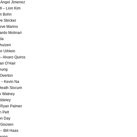
l Angel Jimenez
II – Lion Kim
on Bohn
e Stricker
teve Marino
ardo Molinari
eda
thuizen
er Uihlein
– Alvaro Quiros
an O’Hair
Chung
 Overton
 – Kevin Na
Heath Slocum
ck Watney
addeley
– Ryan Palmer
n Pelt
son Day
ef Goosen
– Bill Haas
Jeong