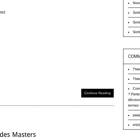
Nouv
enez
Sort
Sort
Sort
COMM
Thie
Thie
Comm
Continue Reading
? Partie
découve
termes 
paaq
eric