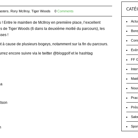
CATÉ
sters
,
Rory McIlroy
,
Tiger Woods
0
Comments
Actu
! Entre le maintien de McIlroy en première place, l’excellent
ies de Tiger Woods (6 dans la deuxième moitié du parcours), les
Bons
ses !
Cons
ut à cause de plusieurs bogeys, notamment sur la fin du parcours.
Evè
rez encore suivre via le twitter @bloggolf et le hashtag
FF G
Inte
Maté
ma
Nouv
Prac
atson
Prés
Salo
Spo
n