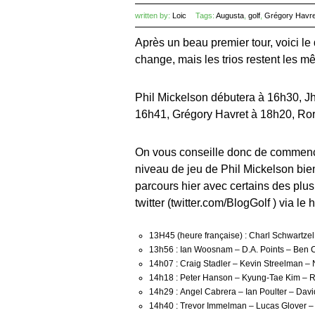
written by:
Loic
Tags:
Augusta
,
golf
,
Grégory Havre
Après un beau premier tour, voici l
change, mais les trios restent les m
Phil Mickelson débutera à 16h30, 
16h41, Grégory Havret à 18h20, Ror
On vous conseille donc de commence
niveau de jeu de Phil Mickelson bien 
parcours hier avec certains des plus
twitter (twitter.com/BlogGolf ) via l
13H45 (heure française) : Charl Schwartzel
13h56 : Ian Woosnam – D.A. Points – Ben 
14h07 : Craig Stadler – Kevin Streelman –
14h18 : Peter Hanson – Kyung-Tae Kim – 
14h29 : Angel Cabrera – Ian Poulter – Dav
14h40 : Trevor Immelman – Lucas Glover 