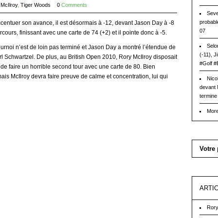
McIlroy
,
Tiger Woods
0
Comments
Seve
probabl
ccentuer son avance, il est désormais à -12, devant Jason Day à -8
07
ours, finissant avec une carte de 74 (+2) et il pointe donc à -5.
Selo
ournoi n’est de loin pas terminé et Jason Day a montré l’étendue de
(-11), 
l Schwartzel. De plus, au British Open 2010, Rory McIlroy disposait
#Golf #
de faire un horrible second tour avec une carte de 80. Bien
ais McIlroy devra faire preuve de calme et concentration, lui qui
Nico
devant 
termine 
More
Votre 
ARTI
Rory