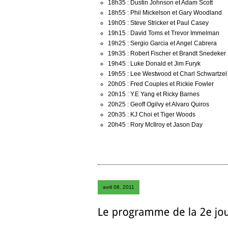
18h35 : Dustin Johnson et Adam Scott
18h55 : Phil Mickelson et Gary Woodland
19h05 : Steve Stricker et Paul Casey
19h15 : David Toms et Trevor Immelman
19h25 : Sergio Garcia et Angel Cabrera
19h35 : Robert Fischer et Brandt Snedeker
19h45 : Luke Donald et Jim Furyk
19h55 : Lee Westwood et Charl Schwartzel
20h05 : Fred Couples et Rickie Fowler
20h15 : Y.E Yang et Ricky Barnes
20h25 : Geoff Ogilvy et Alvaro Quiros
20h35 : KJ Choi et Tiger Woods
20h45 : Rory McIlroy et Jason Day
avril 08, 2011