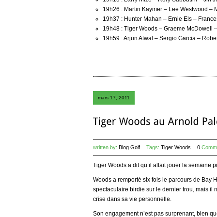
19h26 : Martin Kaymer – Lee Westwood – M
19h37 : Hunter Mahan – Ernie Els – France
19h48 : Tiger Woods – Graeme McDowell –
19h59 : Arjun Atwal – Sergio Garcia – Robe
mars 17, 2011
written by:
Blog Golf
Tags:
Tiger Woods
0
Comm
Tiger Woods a dit qu’il allait jouer la semaine p
Woods a remporté six fois le parcours de Bay Hil
spectaculaire birdie sur le dernier trou, mais il n
crise dans sa vie personnelle.
Son engagement n’est pas surprenant, bien que