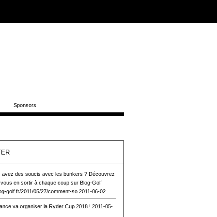
Sponsors
TER
 avez des soucis avec les bunkers ? Découvrez
ous en sortir à chaque coup sur Blog-Golf
blog-golf.fr/2011/05/27/comment-so
2011-06-02
rance va organiser la Ryder Cup 2018 !
2011-05-