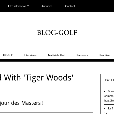
Etre interviewé ?
Annuaire
Contact
FF Golf
Interviews
Matériels Golf
Parcours
Practise
TWIT
Vous
comme v
http://
La f
17