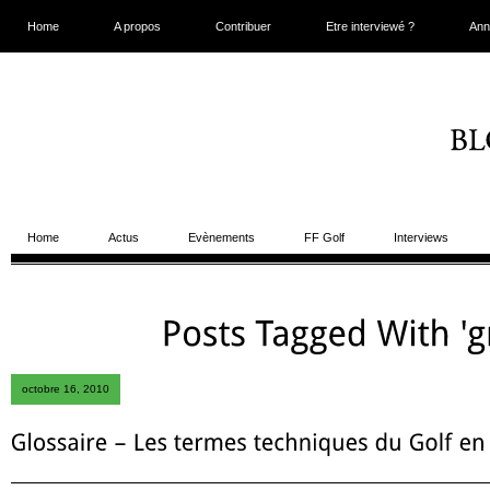
Home
A propos
Contribuer
Etre interviewé ?
Ann
Home
Actus
Evènements
FF Golf
Interviews
octobre 16, 2010