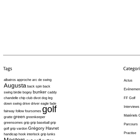
albatros
approche
arc de swing
Actus
Augusta
back spin
back
Evènemen
bunker
swing
birdie
bogey
caddy
chandelle
chip
club
divot
dog leg
FF Golf
down swing
drive
driver
eagle
fade
golf
Interviews
fairway
follow
foursomes
Matériels 
green
gratte
greenkeeper
greensomes
grip
grip baseball
grip
Parcours
Grégory Havret
golf
grip vardon
Practise
handicap
hook
interlock grip
lunks
Masters