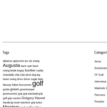
albatros
approche
arc de swing
Actus
Augusta
back spin
back
Evènemen
bunker
swing
birdie
bogey
caddy
chandelle
chip
club
divot
dog leg
FF Golf
down swing
drive
driver
eagle
fade
golf
Interviews
fairway
follow
foursomes
Matériels 
green
gratte
greenkeeper
greensomes
grip
grip baseball
grip
Parcours
Grégory Havret
golf
grip vardon
Practise
handicap
hook
interlock grip
lunks
Masters